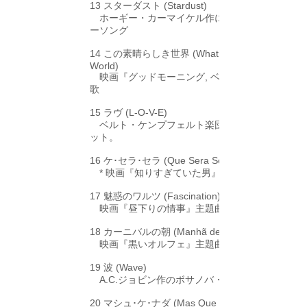
13 スターダスト (Stardust)
ホーギー・カーマイケル作によるポピュラ
ーソング
14 この素晴らしき世界 (What A Wonderful
World)
映画『グッドモーニング, ベトナム』劇中
歌
15 ラヴ (L-O-V-E)
ベルト・ケンプフェルト楽団1964年のヒ
ット。
16 ケ･セラ･セラ (Que Sera Sera)
* 映画『知りすぎていた男』主題歌
17 魅惑のワルツ (Fascination)
映画『昼下りの情事』主題曲
18 カーニバルの朝 (Manhã de Carnaval)
映画『黒いオルフェ』主題曲
19 波 (Wave)
A.C.ジョビン作のボサノバ・スタンダード
20 マシュ･ケ･ナダ (Mas Que Nada)