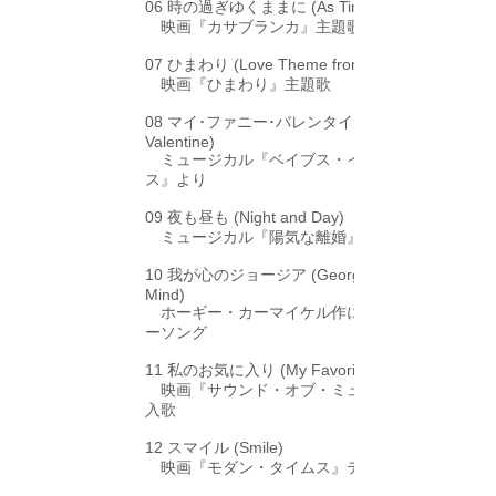
06 時の過ぎゆくままに (As Time Goes By)
映画『カサブランカ』主題歌
07 ひまわり (Love Theme from "Sunflower")
映画『ひまわり』主題歌
08 マイ･ファニー･バレンタイン (My Funny
Valentine)
ミュージカル『ベイブス・イン・アーム
ス』より
09 夜も昼も (Night and Day)
ミュージカル『陽気な離婚』より
10 我が心のジョージア (Georgia on My
Mind)
ホーギー・カーマイケル作によるポピュラ
ーソング
11 私のお気に入り (My Favorite Things)
映画『サウンド・オブ・ミュージック』挿
入歌
12 スマイル (Smile)
映画『モダン・タイムス』テーマ