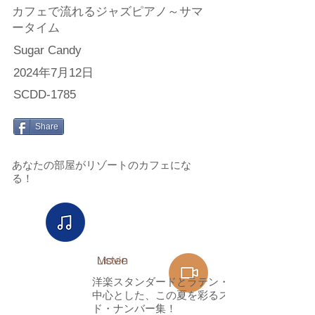
カフェで流れるジャズピアノ～サマ
ータイム
Sugar Candy
2024年7月12日
SCDD-1785
Share
あなたの部屋がリゾートのカフェにな
る！
Listen​
Movie
洋楽スタンダードとラテン・ナンバーを
中心とした、この夏を彩るスタンダー
ド・ナンバー集！