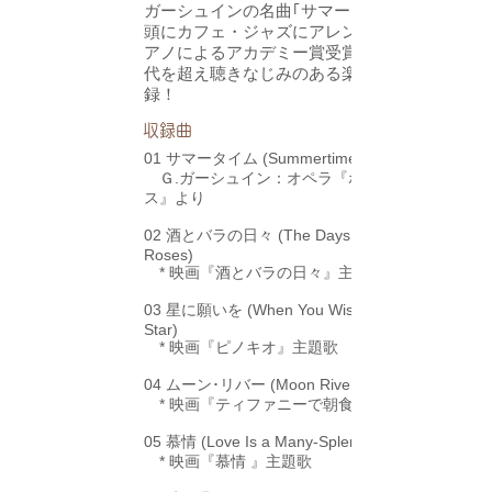
ガーシュインの名曲｢サマータイム｣を筆
頭にカフェ・ジャズにアレンジされたピ
アノによるアカデミー賞受賞曲などの世
代を超え聴きなじみのある楽曲を多数収
録！
​収録曲
01 サマータイム (Summertime)
Ｇ.ガーシュイン：オペラ『ポーギーとベ
ス』より
02 酒とバラの日々 (The Days of Wine and
Roses)
* 映画『酒とバラの日々』主題歌
03 星に願いを (When You Wish Upon a
Star)
* 映画『ピノキオ』主題歌
04 ムーン･リバー (Moon River)
* 映画『ティファニーで朝食を』劇中歌
05 慕情 (Love Is a Many-Splendored Thing)
* 映画『慕情 』主題歌