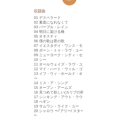
​収録曲
01 デスペラード
02 素直になれなくて
03 パープル・レイン
04 明日に架ける橋
05 オネスティ
06 僕の歌は君の歌
07 イエスタデイ・ワンス・モア
08 ボーン・トゥ・ラヴ・ユー
09 ニューヨーク・シティ・セレナーデ
10 シー
11 オールウェイズ・ラヴ・ユー
12 マイ・ハート・ウィル・ゴー・オン
13.イフ・ウィ・ホールド・オン・トゥゲザ
ー
14 ミス・ア・シング
15 オープン・アームズ
16 見つめて欲しい(カリブの熱い夜)
17.シンキング・アウト・ラウド
18 べギン
19 サムワン・ライク・ユー
20 シャロウ 〜｢アリー/ スター誕生｣ 愛のう
た