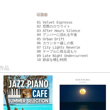
​収録曲
01 Velvet Espresso
02 窓際のロウライト
03 After Hours Silence
04 アンバーに揺れる午後
05 Urban Drift
06 カウンター越しの夜
07 City Lights Reverie
08 テーブルに残る温もり
09 Late Night Undercurrent
10 静寂を嗜む時間
作品