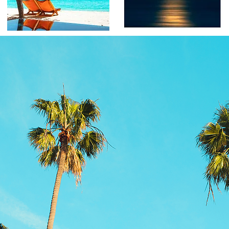
RELEASES
KIDS
More