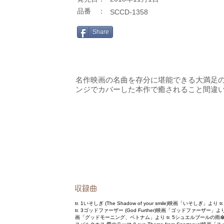
​品番 ：
SCCD-1358
Share
名作映画の名曲を存分に堪能できる大満足
ンジでカバーした本作で癒されること間違
​収録曲
tr. 1いそしぎ (The Shadow of your smile)映画「いそしぎ」
tr. 3ゴッドファーザー (God Further)映画「ゴッドファーザー」より tr.
画「グッドモーニング、ベトナム」より tr. 5シュエルブールの雨傘 (Les Pa