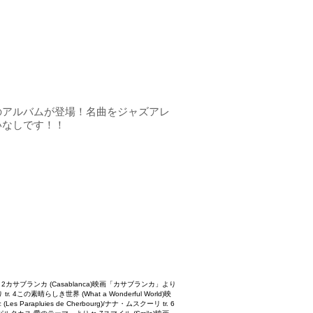
のアルバムが登場！名曲をジャズアレ
いなしです！！
より tr. 2カサブランカ (Casablanca)映画「カサブランカ」より
 4この素晴らしき世界 (What a Wonderful World)映
rapluies de Cherbourg)/ナナ・ムスクーリ tr. 6