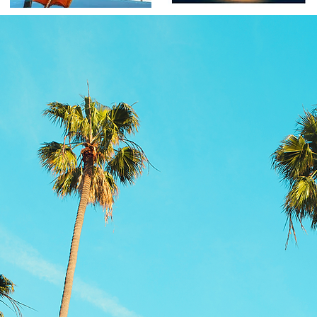
RELEASES
KIDS
More