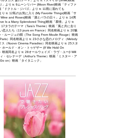
スパルタカス 愛のテーマ」より tr. 7スマイル (Smile)映画
」より tr. 9ムーンリバー (Moon River)映画「ティファ
e)映画「ドクトル・ジバゴ」より tr. 11雨に濡れても
より tr. 12私のお気に入り (My Favorite Things)映画「サ
ine and Roses)映画「酒とバラの日々」より tr. 14男
e Is a Many Splendored Thing)映画「慕情」より tr.
. 17タラのテーマ（Tara’s Theme）映画「風と共に去り
9白い恋人たち（13 jours en France）同名映画より tr. 20魅
ルージュの唄（The Song From Moulin Rouge）映画
 Paris）同名映画より tr. 23小さな恋のメロディ（Melody
ovo Cinema Paradiso）同名映画より tr. 25スタ
ホールド・オン・トゥゲザー (If We Hold On
e）映画同名より tr. 28オールウェイズ・ラヴ・ユー(I Will
シティ・セレナーデ（Arthur’s Theme）映画「ミスター・ア
ll Go on）映画「タイタニック」