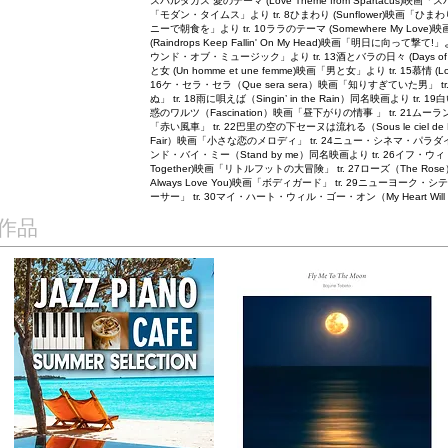
スパルタカス 愛のテーマ (Love Theme from Spartacus)映画「
「モダン・タイムス」より tr. 8ひまわり (Sunflower)映画「ひまわり
ニーで朝食を」より tr. 10ララのテーマ (Somewhere My Lov
(Raindrops Keep Fallin' On My Head)映画「明日に向って撃て!」
ウンド・オブ・ミュージック」より tr. 13酒とバラの日々 (Days of W
と女 (Un homme et une femme)映画「男と女」より tr. 15慕情 (Lov
16ケ・セラ・セラ（Que sera sera）映画「知りすぎていた男」 tr
ぬ」 tr. 18雨に唄えば（Singin’ in the Rain）同名映画より tr. 1
惑のワルツ（Fascination）映画「昼下がりの情事 」 tr. 21ムーラン・
「赤い風車」 tr. 22巴里の空の下セーヌは流れる（Sous le ciel de
Fair）映画「小さな恋のメロディ」 tr. 24ニュー・シネマ・パラダイス（Nu
ンド・バイ・ミー（Stand by me）同名映画より tr. 26イフ・ウィ・
Together)映画「リトルフットの大冒険」 tr. 27ローズ（The Ros
Always Love You)映画「ボディガード」 tr. 29ニューヨーク・
ーサー」 tr. 30マイ・ハート・ウィル・ゴー・オン（My Heart Wi
作品