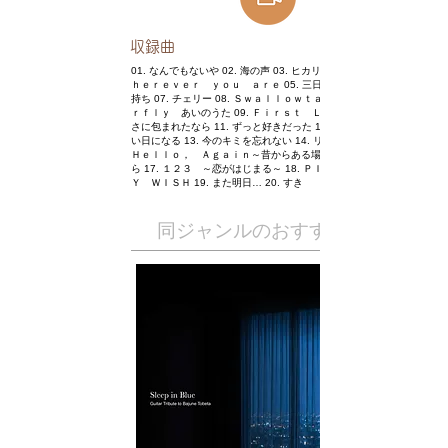
​収録曲
01. なんでもないや 02. 海の声 03. ヒカリノアトリエ 04. Ｗ
ｈｅｒｅｖｅｒ ｙｏｕ ａｒｅ 05. 三日月 06. やさしい気
持ち 07. チェリー 08. Ｓｗａｌｌｏｗｔａｉｌ Ｂｕｔｔｅ
ｒｆｌｙ あいのうた 09. Ｆｉｒｓｔ Ｌｏｖｅ 10. やさし
さに包まれたなら 11. ずっと好きだった 12. 明日はきっとい
い日になる 13. 今のキミを忘れない 14. リルラ リルハ 15.
Ｈｅｌｌｏ， Ａｇａｉｎ～昔からある場所～ 16. ら・ら・
ら 17. １２３ ～恋がはじまる～ 18. ＰＩＥＣＥ ＯＦ Ｍ
Ｙ ＷＩＳＨ 19. また明日… 20. すき
​同ジャンルのおすすめ作品