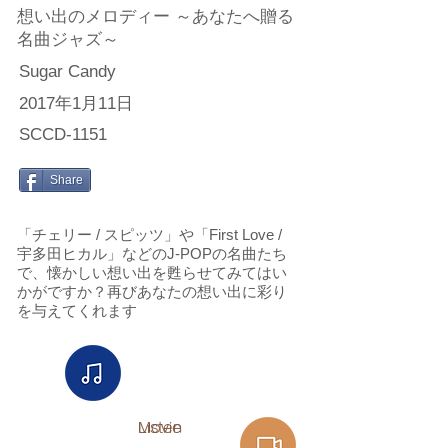
想い出のメロディー ～あなたへ贈る
名曲ジャズ～
Sugar Candy
2017年1月11日
SCCD-1151
Share
「チェリー / スピッツ」や「First Love /
宇多田ヒカル」などのJ-POPの名曲たち
で、懐かしい想い出を甦らせてみてはい
かがですか？再びあなたの想い出に彩り
を与えてくれます
Listen​
Movie