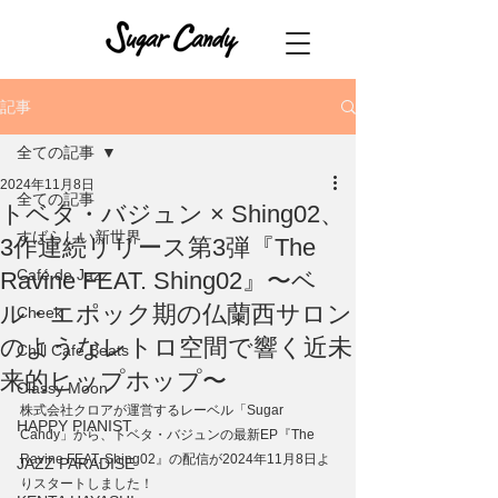
記事
全ての記事
2024年11月8日
全ての記事
トベタ・バジュン × Shing02、
すばらしい新世界
3作連続リリース第3弾『The
Café de Jazz
Ravine FEAT. Shing02』〜ベ
ル・エポック期の仏蘭西サロン
Cheek
のようなレトロ空間で響く近未
Chill Cafe Beats
来的ヒップホップ〜
Classy Moon
株式会社クロアが運営するレーベル「Sugar 
HAPPY PIANIST
Candy」から、トベタ・バジュンの最新EP『The 
Ravine FEAT. Shing02』の配信が2024年11月8日よ
JAZZ PARADISE
りスタートしました！