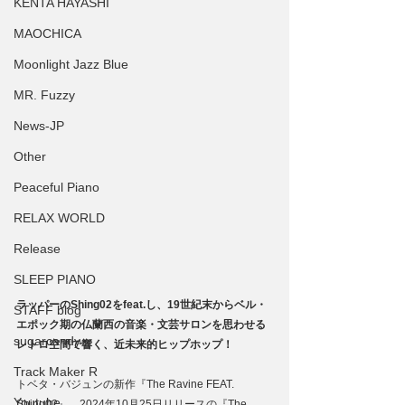
KENTA HAYASHI
MAOCHICA
Moonlight Jazz Blue
MR. Fuzzy
News-JP
Other
Peaceful Piano
RELAX WORLD
Release
SLEEP PIANO
ラッパーのShing02をfeat.し、19世紀末からベル・
STAFF blog
エポック期の仏蘭西の音楽・文芸サロンを思わせる
sugarcandy
レトロ空間で響く、近未来的ヒップホップ！
Track Maker R
トベタ・バジュンの新作『The Ravine FEAT. 
Youtube
Shing02』。2024年10月25日リリースの『The 