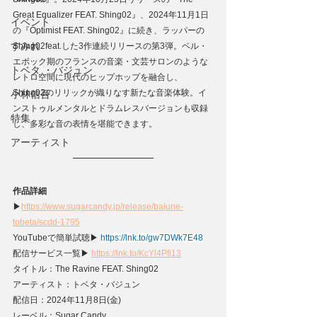
Great Equalizer FEAT. Shing02』、2024年11月1日
イベント
の『Optimist FEAT. Shing02』に続き、ラッパーの
すみれ
Shing02feat.した3作連続リリースの第3弾。ベル・
エポック期のフランスの音楽・文芸サロンのような
トベタ ・バジュン
レトロ空間に現代のヒップホップを融合し、
Shing02のリリックが織りなす新たな音楽体験。イ
小林信吾
ンストゥルメンタルとドラムレスバージョンも収録
特集
し、多彩な音の表情を堪能できます。
アーティスト
作品詳細
▶
https://www.sugarcandy.jp/release/bajune-
tobeta/scdd-1795
YouTubeで簡単試聴▶ 
https://lnk.to/gw7DWk7E48
配信サービス⼀覧▶ 
https://lnk.to/KcYl4Pfi13
タイトル：The Ravine FEAT. Shing02
アーティスト：トベタ・バジュン
配信日：2024年11月8日(金)
レーベル：Sugar Candy