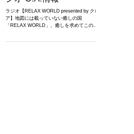
presented by クロア】ラ
ジオ O.A.情報
ラジオ【RELAX WORLD presented by クロ
ア】地図には載っていない癒しの国
「RELAX WORLD」。癒しを求めてこの国
にやってくる旅行客を案内人の浜崎美保がお
もてなし癒やしに関するトークを展開するリ
ラクゼーションプログラムのオンエア情報や
ゲストのご紹介など。